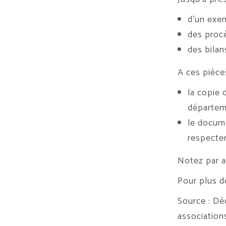
d’un exem
des proc
des bilan
A ces pièce
la copie 
départeme
le docume
respecter
Notez par a
Pour plus d
Source : Déc
association