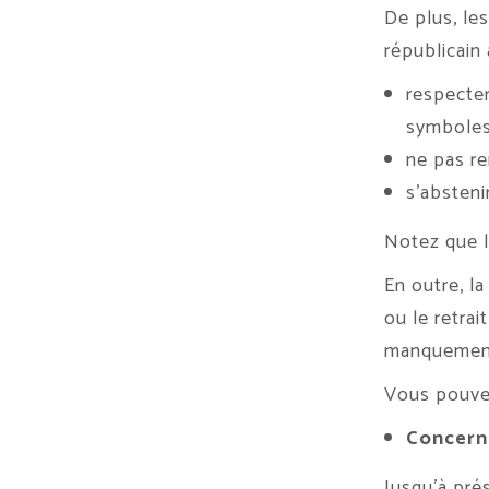
De plus, le
républicain 
respecter
symboles 
ne pas re
s’absteni
Notez que l
En outre, l
ou le retra
manquemen
Vous pouvez
Concern
Jusqu’à pré