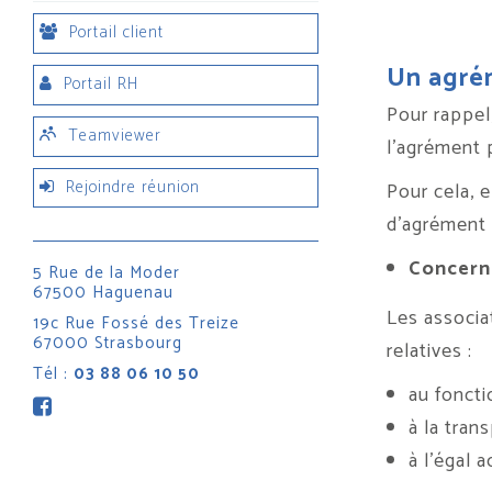
Portail client
Un agrém
Portail RH
Pour rappel,
Teamviewer
l’agrément p
Rejoindre réunion
Pour cela, 
d’agrément
Concerna
5 Rue de la Moder
67500 Haguenau
Les associa
19c Rue Fossé des Treize
67000 Strasbourg
relatives :
Tél :
03 88 06 10 50
au foncti
à la tran
à l’égal 