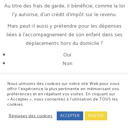
Au titre des frais de garde, il bénéficie, comme la loi
l’y autorise, d’un crédit d’impôt sur le revenu.
Mais peut-il aussi y prétendre pour les dépenses
liées à l’accompagnement de son enfant dans ses
déplacements hors du domicile ?
Oui
Non
Nous utilisons des cookies sur notre site Web pour vous
offrir l’expérience la plus pertinente en mémorisant vos
préférences et en répétant vos visites. En cliquant sur
« Accepter », vous consentez à l’utilisation de TOUS les
cookies.
Conception/Réalisation : Classe 7
Réglages des cookies
5 Rue de la Moder 67500 Haguenau
-
19c Rue Fossé des Treize 67000
ACCEPTER
REJETER
Strasbourg
- Tél :
03 88 06 10 50
-
Mentions légales