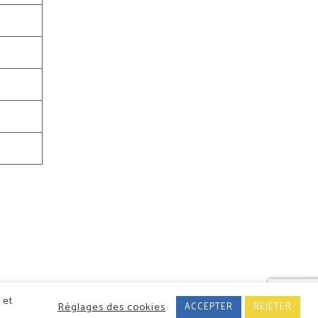
Conception/Réalisation : Classe 7
 et
Réglages des cookies
ACCEPTER
REJETER