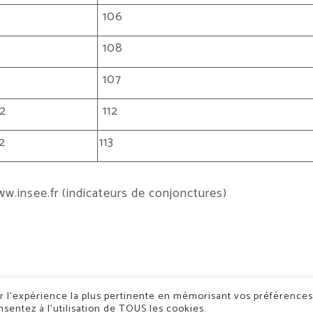
106
108
107
22
112
2
113
w.insee.fr
(indicateurs de conjonctures)
ir l’expérience la plus pertinente en mémorisant vos préférences
nsentez à l’utilisation de TOUS les cookies.