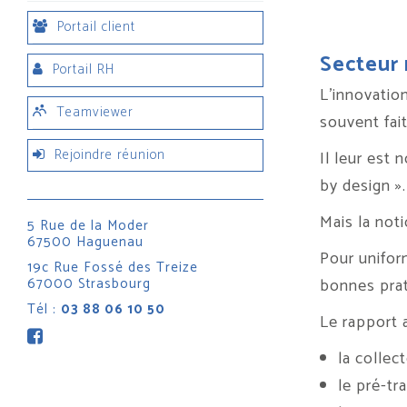
Portail client
Secteur 
Portail RH
L’innovation
Teamviewer
souvent fait
Rejoindre réunion
Il leur est
by design ».
Mais la not
5 Rue de la Moder
67500 Haguenau
Pour unifor
19c Rue Fossé des Treize
67000 Strasbourg
bonnes prat
Tél :
03 88 06 10 50
Le rapport a
la collec
le pré-tr