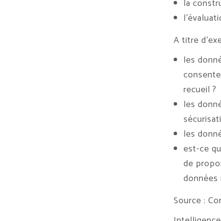
la constr
l’évaluat
A titre d’e
les donné
consentem
recueil ?
les donné
sécurisat
les donné
est-ce qu
de propor
données n
Source : Co
Intelligence