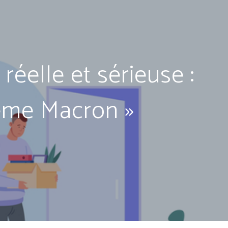
éelle et sérieuse :
rème Macron »