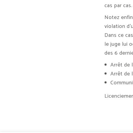
cas par cas.
Notez enfin
violation d’
Dans ce cas,
le juge lui 
des 6 derni
Arrêt de 
Arrêt de 
Communiqu
Licenciemen