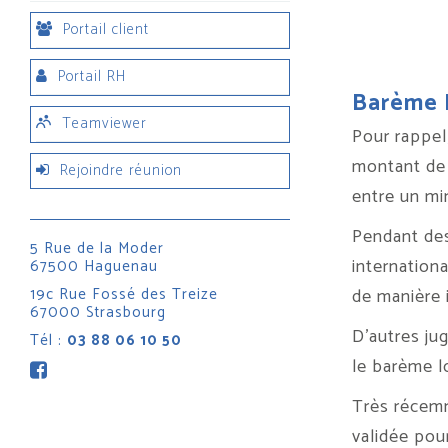
Portail client
Portail RH
Barème M
Teamviewer
Pour rappel
montant de 
Rejoindre réunion
entre un mi
Pendant des
5 Rue de la Moder
internation
67500 Haguenau
19c Rue Fossé des Treize
de manière 
67000 Strasbourg
D’autres jug
Tél :
03 88 06 10 50
le barème l
Très récemm
validée pou