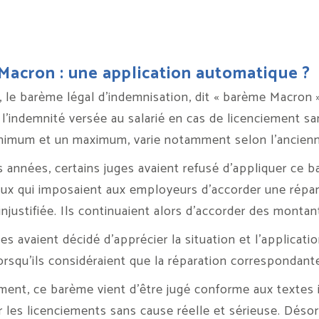
acron : une application automatique ?
, le barème légal d’indemnisation, dit « barème Macron »
l’indemnité versée au salarié en cas de licenciement sa
nimum et un maximum, varie notamment selon l’ancienne
 années, certains juges avaient refusé d’appliquer ce ba
aux qui imposaient aux employeurs d’accorder une répara
injustifiée. Ils continuaient alors d’accorder des monta
es avaient décidé d’apprécier la situation et l’applicat
orsqu’ils considéraient que la réparation correspondant
ent, ce barème vient d’être jugé conforme aux textes i
r les licenciements sans cause réelle et sérieuse. Déso