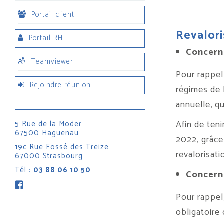
Portail client
Revalori
Portail RH
Concern
Teamviewer
Pour rappel,
Rejoindre réunion
régimes de b
annuelle, qu
Afin de teni
5 Rue de la Moder
67500 Haguenau
2022, grâce 
19c Rue Fossé des Treize
revalorisati
67000 Strasbourg
Tél :
03 88 06 10 50
Concerna
Pour rappel
obligatoire 