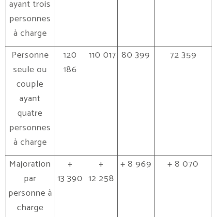
ayant trois
personnes
à charge
Personne
120
110 017
80 399
72 359
seule ou
186
couple
ayant
quatre
personnes
à charge
Majoration
+
+
+ 8 969
+ 8 070
par
13 390
12 258
personne à
charge