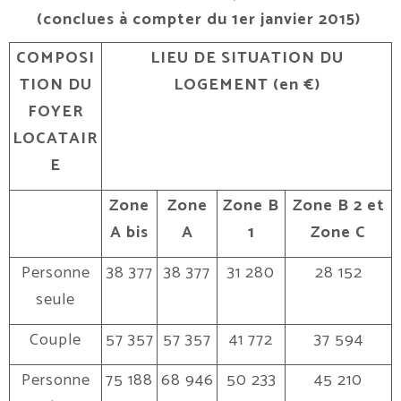
(conclues à compter du 1er janvier 2015)
COMPOSI
LIEU DE SITUATION DU
TION DU
LOGEMENT (en €)
FOYER
LOCATAIR
E
Zone
Zone
Zone B
Zone B 2 et
A bis
A
1
Zone C
Personne
38 377
38 377
31 280
28 152
seule
Couple
57 357
57 357
41 772
37 594
Personne
75 188
68 946
50 233
45 210