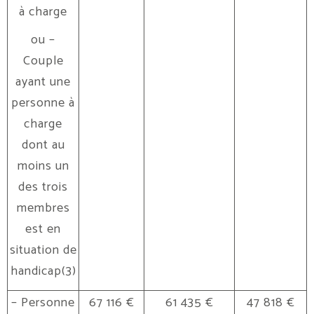
à charge
ou –
Couple
ayant une
personne à
charge
dont au
moins un
des trois
membres
est en
situation de
handicap(3)
– Personne
67 116 €
61 435 €
47 818 €