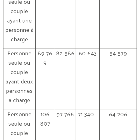
seule ou
couple
ayant une
personne à
charge
Personne
89 76
82 586
60 643
54 579
seule ou
9
couple
ayant deux
personnes
à charge
Personne
106
97 766
71 340
64 206
seule ou
807
couple