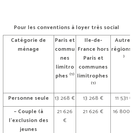
Pour les conventions à loyer très social
Catégorie de
Paris et
Ile-de-
Autres
ménage
commu
France hors
régions
)
nes
Paris et
limitro
communes
(1)
phes
limitrophes
(1)
Personne seule
13 268 €
13 268 €
11 531 €
– Couple (à
21 626
21 626 €
16 800 
l’exclusion des
€
jeunes