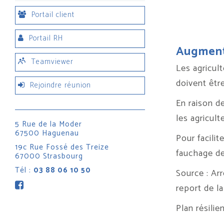
Portail client
Portail RH
Augmente
Teamviewer
Les agricul
doivent êtr
Rejoindre réunion
En raison de
les agricult
5 Rue de la Moder
67500 Haguenau
Pour facilit
19c Rue Fossé des Treize
fauchage de
67000 Strasbourg
Tél :
03 88 06 10 50
Source : Ar
report de l
Plan résilie