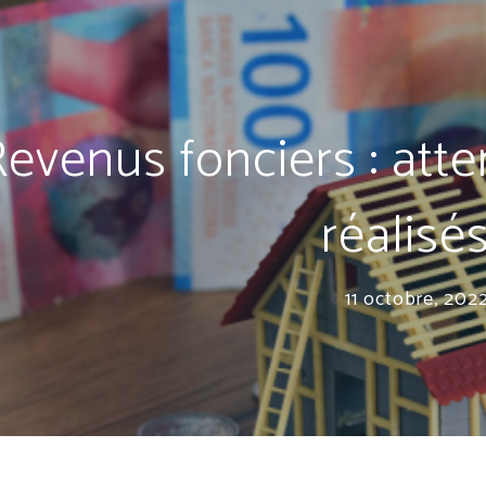
evenus fonciers : atte
réalisés
11 octobre, 202