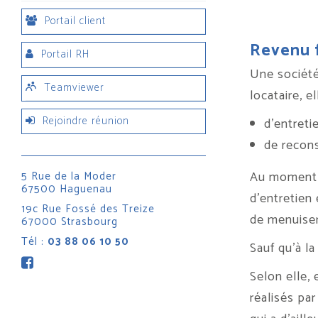
Portail client
Revenu f
Portail RH
Une société
Teamviewer
locataire, e
Rejoindre réunion
d’entreti
de recons
Au moment d
5 Rue de la Moder
67500 Haguenau
d’entretien 
19c Rue Fossé des Treize
de menuiser
67000 Strasbourg
Tél :
03 88 06 10 50
Sauf qu’à la
Selon elle,
réalisés pa