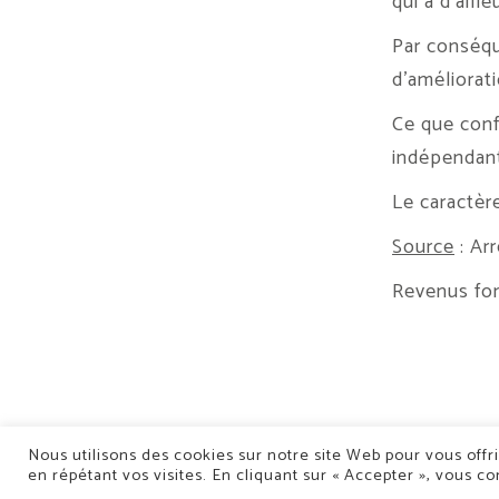
qui a d’aill
Par conséqu
d’améliorat
Ce que conf
indépendant
Le caractèr
Source
: Ar
Revenus fonc
Nous utilisons des cookies sur notre site Web pour vous offr
en répétant vos visites. En cliquant sur « Accepter », vous co
5 Rue de la Mo