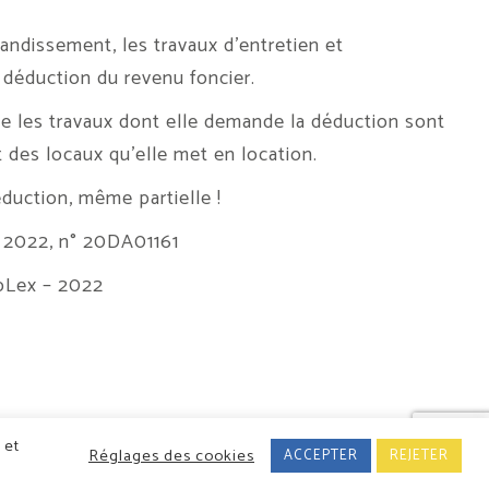
andissement, les travaux d’entretien et
 déduction du revenu foncier.
e les travaux dont elle demande la déduction sont
 des locaux qu’elle met en location.
duction, même partielle !
in 2022, n° 20DA01161
bLex – 2022
Conception/Réalisation : Classe 7
 et
Réglages des cookies
ACCEPTER
REJETER
03 88 06 10 50
-
Mentions légales