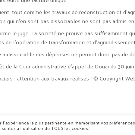
eurs édité une facture unique.
ent, tout comme les travaux de reconstruction et d’agr
ion qui n’en sont pas dissociables ne sont pas admis en
irme le juge. La société ne prouve pas suffisamment qu
s de l’opération de transformation et d’agrandissement
e indissociable des dépenses ne permet donc pas de dé
rêt de la Cour administrative d’appel de Douai du 30 ju
iers : attention aux travaux réalisés !
© Copyright We
ir l’expérience la plus pertinente en mémorisant vos préférences
nsentez à l’utilisation de TOUS les cookies.
der 67500 Haguenau
-
19c Rue Fossé des Treize 67000 Strasbourg
- Tél :