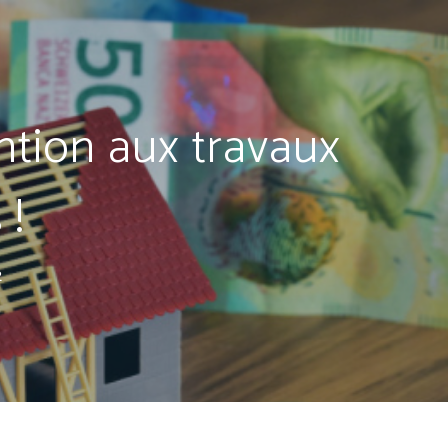
ntion aux travaux
 !
2