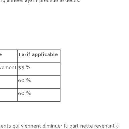
cinq années ayant précédé le décès.
E
Tarif applicable
ivement
55 %
60 %
60 %
ments qui viennent diminuer la part nette revenant à