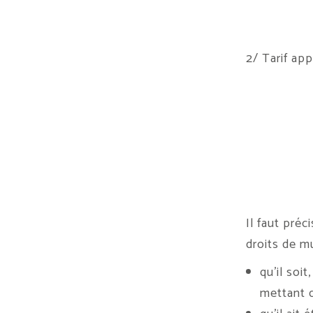
2/ Tarif app
Il faut préc
droits de m
qu’il soi
mettant d