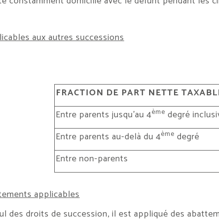
 été constamment domicilié avec le défunt pendant les 
plicables aux autres successions
FRACTION DE PART NETTE TAXABL
ème
Entre parents jusqu’au 4
degré inclus
ème
Entre parents au-delà du 4
degré
Entre non-parents
tements applicables
cul des droits de succession, il est appliqué des abatte