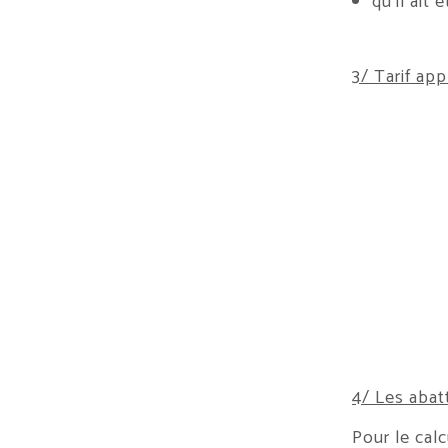
qu’il ait
3/ Tarif ap
4/ Les abat
Pour le cal