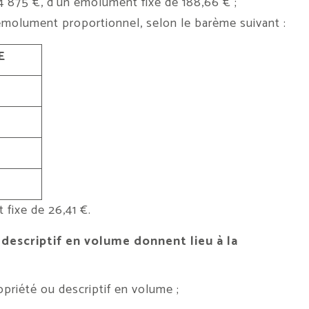
 875 €, d’un émolument fixe de 188,66 € ;
olument proportionnel, selon le barème suivant :
E
fixe de 26,41 €.
descriptif en volume donnent lieu à la
opriété ou descriptif en volume ;