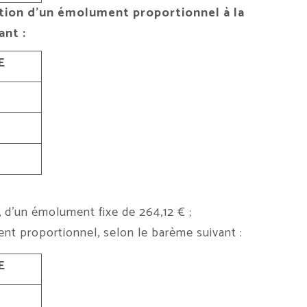
ption d’un émolument proportionnel à la
nt :
E
€, d’un émolument fixe de 264,12 € ;
nt proportionnel, selon le barème suivant :
E