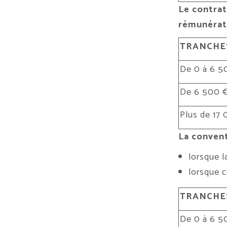
Le contrat
rémunérati
TRANCHES
De 0 à 6 5
De 6 500 €
Plus de 17
La convent
lorsque l
lorsque c
TRANCHES
De 0 à 6 5