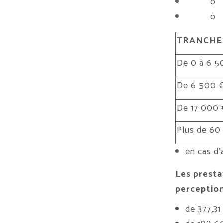
o lorsqu
o lorsqu
TRANCHES
De 0 à 6 5
De 6 500 €
De 17 000 
Plus de 60
en cas d’
Les presta
perceptio
de 377,31