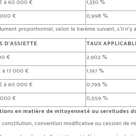
€ à 60 000 €
1,330 %
 000 €
0,998 %
ument proportionnel, selon le barème suivant, s’il n’y a n
 D’ASSIETTE
TAUX APPLICABL
00 €
2,902 %
 à 17 000 €
1,197 %
€ à 60 000 €
0,799 %
 000 €
0,559 %
tions en matière de mitoyenneté ou servitudes don
 constitution, convention modificative ou cession de m