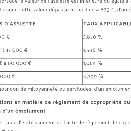
e la valeur de l’assiette est inférieure ou égale à 4
e cette valeur dépasse le seuil de 4 875 €, d’un ém
 D’ASSIETTE
TAUX APPLICABL
00 €
3,870 %
 à 17 000 €
1,596 %
€ à 60 000 €
1,064 %
 000 €
0,799 %
abandon de mitoyenneté ou servitudes, d’un émolument 
tions en matière de règlement de copropriété ou 
n d’un émolument :
 €, pour l’établissement de l’acte de règlement de copr