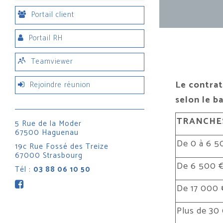
Portail client
Portail RH
Teamviewer
Le contrat
Rejoindre réunion
selon le b
TRANCHES
5 Rue de la Moder
67500 Haguenau
De 0 à 6 5
19c Rue Fossé des Treize
67000 Strasbourg
De 6 500 €
Tél :
03 88 06 10 50
De 17 000 
Plus de 30