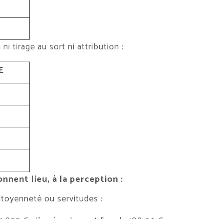
i tirage au sort ni attribution :
E
nent lieu, à la perception :
itoyenneté ou servitudes :