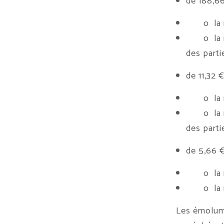
de 188,66
o la mis
o la mod
des parti
de 11,32 €
o la mis
o la mod
des parti
de 5,66 €
o la mis
o la modi
Les émolume