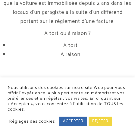
que la voiture est immobilisée depuis 2 ans dans les
locaux d’un garagiste à la suite d’un différend
portant sur le règlement d’une facture.
A tort ou à raison ?
A tort
A raison
Nous utilisons des cookies sur notre site Web pour vous
offrir l’expérience la plus pertinente en mémorisant vos
préférences et en répétant vos visites. En cliquant sur
Conception/Réalisation : Classe 7
« Accepter », vous consentez à l’utilisation de TOUS les
5 Rue de la Moder 67500 Haguenau
cookies.
-
19c Rue Fossé des Treize 67000
Strasbourg
- Tél :
03 88 06 10 50
-
Mentions légales
Réglages des cookies
ACCEPTER
REJETER